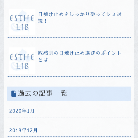
日焼け止めをしっかり塗ってシミ対
策！
敏感肌の日焼け止め選びのポイント
とは
insert_drive_file
過去の記事一覧
2020年1月
2019年12月