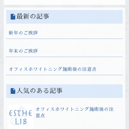
insert_drive_file
最新の記事
新年のご挨拶
年末のご挨拶
オフィスホワイトニング施術後の注意点
insert_drive_file
人気のある記事
オフィスホワイトニング施術後の注
意点